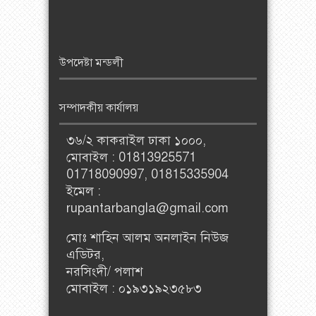
উপদেষ্টা মন্ডলী
সম্পাদকীয় কার্যালয়
৩৬/২ কাকরাইল ঢাকা ১০০০,
মোবাইল : 01813925571
01718090997, 01815335904
ইমেল :
rupantarbangla@gmail.com
মোঃ শাহিন আলম অনলাইন নিউজ
এডিটর,
নরসিংদী/ পলাশ
মোবাইল : ০১৯৩১৯২৩৫৮৩