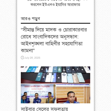
করলেন ইউএনও ইয়াসির আরাফাত
আরও পড়ুন
“সীমান্ত দিয়ে মাদক ও চোরাকারবার
রোধে সাংবাদিকদের অনুসন্ধান:
আইনশৃঙ্খলা বাহিনীর সহযোগিতা
কামনা”
July 28, 2026
সাইবার সেলের সফলতায়