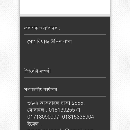
প্রকাশক ও সম্পাদক :
মো: রিয়াজ উদ্দিন রানা
উপদেষ্টা মন্ডলী
সম্পাদকীয় কার্যালয়
৩৬/২ কাকরাইল ঢাকা ১০০০,
মোবাইল : 01813925571
01718090997, 01815335904
ইমেল :