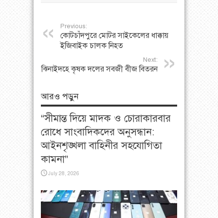
Previous:
কোটচাঁদপুরে মোটর সাইকেলের ধাক্কায়
ইজিবাইক চালক নিহত
Next:
ঝিনাইদহে কৃষক দলের সবজী বীজ বিতরন
আরও পড়ুন
“সীমান্ত দিয়ে মাদক ও চোরাকারবার
রোধে সাংবাদিকদের অনুসন্ধান:
আইনশৃঙ্খলা বাহিনীর সহযোগিতা
কামনা”
July 28, 2026