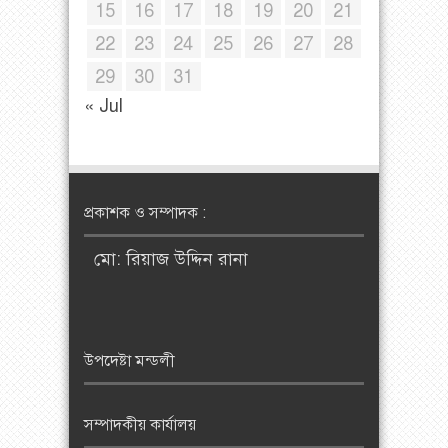
15
16
17
18
19
20
21
22
23
24
25
26
27
28
29
30
31
« Jul
প্রকাশক ও সম্পাদক :
মো: রিয়াজ উদ্দিন রানা
উপদেষ্টা মন্ডলী
সম্পাদকীয় কার্যালয়