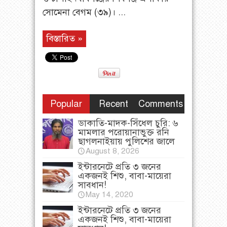
সোমেনা বেগম (৩৯)। ...
বিস্তারিত »
Popular
Recent
Comments
ডাকাতি-মাদক-সিঁধেল চুরি: ৬
মামলার পরোয়ানাভুক্ত রনি
ছাগলনাইয়ায় পুলিশের জালে
August 8, 2026
ইন্টারনেটে প্রতি ৩ জনের
একজনই শিশু, বাবা-মায়েরা
সাবধান!
May 14, 2020
ইন্টারনেটে প্রতি ৩ জনের
একজনই শিশু, বাবা-মায়েরা