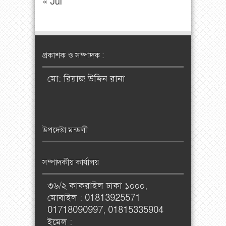
« Jul
প্রকাশক ও সম্পাদক :
মো: রিয়াজ উদ্দিন রানা
উপদেষ্টা মন্ডলী
সম্পাদকীয় কার্যালয়
৩৬/২ কাকরাইল ঢাকা ১০০০,
মোবাইল : 01813925571
01718090997, 01815335904
ইমেল :