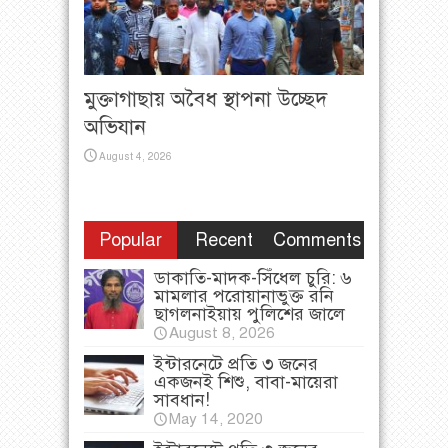
মুক্তাগাছায় অবৈধ স্থাপনা উচ্ছেদ
অভিযান
August 4, 2026
Popular
Recent
Comments
ডাকাতি-মাদক-সিঁধেল চুরি: ৬
মামলার পরোয়ানাভুক্ত রনি
ছাগলনাইয়ায় পুলিশের জালে
August 8, 2026
ইন্টারনেটে প্রতি ৩ জনের
একজনই শিশু, বাবা-মায়েরা
সাবধান!
May 14, 2020