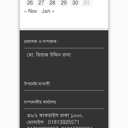
26
27
28
29
30
31
« Nov
Jan »
প্রকাশক ও সম্পাদক :
মো: রিয়াজ উদ্দিন রানা
উপদেষ্টা মন্ডলী
সম্পাদকীয় কার্যালয়
৩৬/২ কাকরাইল ঢাকা ১০০০,
মোবাইল : 01813925571