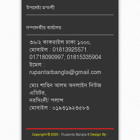
উপদেষ্টা মন্ডলী
সম্পাদকীয় কার্যালয়
৩৬/২ কাকরাইল ঢাকা ১০০০,
মোবাইল : 01813925571
01718090997, 01815335904
ইমেল :
rupantarbangla@gmail.com
মোঃ শাহিন আলম অনলাইন নিউজ
এডিটর,
নরসিংদী/ পলাশ
মোবাইল : ০১৯৩১৯২৩৫৮৩
Copyright © 2020 :
Rupanta Bangla
II
Design By :