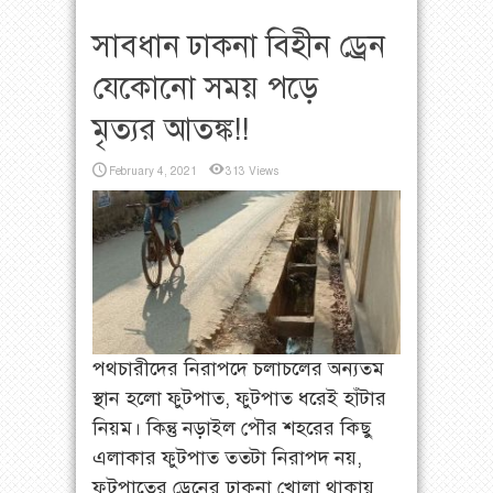
সাবধান ঢাকনা বিহীন ড্রেন
যেকোনো সময় পড়ে
মৃত‍্যর আতঙ্ক!!
February 4, 2021
313 Views
পথচারীদের নিরাপদে চলাচলের অন্যতম
স্থান হলো ফুটপাত, ফুটপাত ধরেই হাঁটার
নিয়ম। কিন্তু নড়াইল পৌর শহরের কিছু
এলাকার ফুটপাত ততটা নিরাপদ নয়,
ফুটপাতের ড্রেনের ঢাকনা খোলা থাকায়