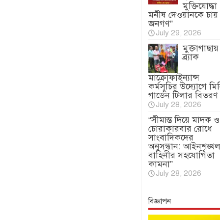
মুক্তিযোদ্ধা
মনীষ দেওয়ানকে চায়
জনগণ”
July 29, 2026
মুক্তাগাছায়
ব্র্যাক
মাক্রোফাইন্যান্স
কর্মসূচির উদ্যোগে মি
গার্ডেন টিলার বিতরণ
July 28, 2026
“সীমান্ত দিয়ে মাদক ও
চোরাকারবার রোধে
সাংবাদিকদের
অনুসন্ধান: আইনশৃঙ্খল
বাহিনীর সহযোগিতা
কামনা”
July 28, 2026
বিজ্ঞাপন