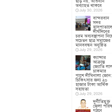
ছাড় নয়, অভিযান
অব্যাহত থাকবে
July 30, 2026
বান্দরবান
সদর
হাসপাতাল
দীর্ঘদিনের
চরম অব্যবস্থাপনা নিয়
সচেতন ছাত্র সমাজের
মানববন্ধন অনুষ্ঠিত
July 29, 2026
ক্যান্সার
আক্রান্ত
জ্যোতি লা
চাকমার
পাশে দীঘিনালা জোন:
চিকিৎসার জন্য ২০
হাজার টাকা আর্থিক
সহায়তা
July 29, 2026
দুর্নীতিমুক্ত
জেলা পরি
গঠনে