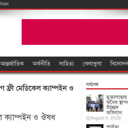
আন্তর্জাতিক
অর্থনীতি
সাহিত্য
খেলাধুলা
বিনোদ
সর্বশেষ
ে ফ্রী মেডিকেল ক্যাম্পইন ও
মুক্তাগাছায়
অবৈধ স্থাপ
উচ্ছেদ
অভিযান
ল ক্যাম্পইন ও ঔষধ
August 4, 2026
পার্বত্য