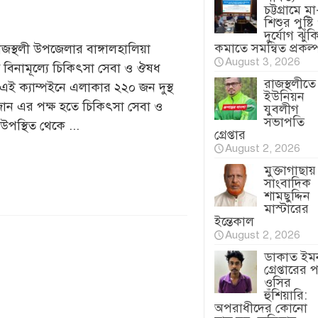
চট্টগ্রামে মা
শিশুর পুষ্টি
দুর্যোগ ঝুঁক
কমাতে সমন্বিত প্রকল্
াজস্থলী উপজেলার বাঙ্গালহালিয়া
August 3, 2026
বিনামূল্যে চিকিৎসা সেবা ও ঔষধ
রাজস্থলীতে
এই ক্যাম্পইনে এলাকার ২২০ জন দুস্থ
ইউনিয়ন
 জোন এর পক্ষ হতে চিকিৎসা সেবা ও
যুবলীগ
সভাপতি
স্থিত থেকে ...
গ্রেপ্তার
August 2, 2026
মুক্তাগাছায়
সাংবাদিক
শামছুদ্দিন
মাস্টারের
ইন্তেকাল
August 2, 2026
ডাকাত ইম
গ্রেপ্তারের 
ওসির
হুঁশিয়ারি:
অপরাধীদের কোনো