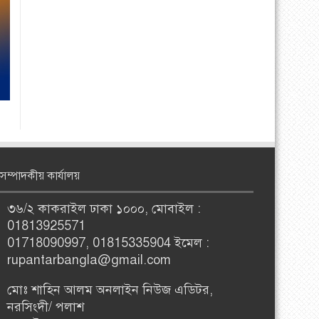
সম্পাদকীয় কার্যালয়
৩৬/২ কাকরাইল ঢাকা ১০০০, মোবাইল :
01813925571
01718090997, 01815335904 ইমেল :
rupantarbangla@gmail.com
মোঃ শাহিন আলম অনলাইন নিউজ এডিটর,
নরসিংদী/ পলাশ