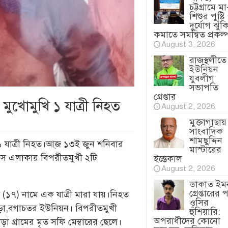
চট্টগ্রামে মা
শিশুর পুষ্টি
দুর্যোগ ঝুঁক
কমাতে সমন্বিত প্রকল্
August 3, 2026
রাজস্থলীতে
ইউনিয়ন
যুবলীগ
সভাপতি
গ্রেপ্তার
ুখোমুখি ১ যাত্রী নিহত
August 2, 2026
মুক্তাগাছায়
সাংবাদিক
শামছুদ্দিন
১ যাত্রী নিহত।আ্জ ১৩ই জুন শনিবার
মাস্টারের
ফিস এলাকায় বিপরীতমুখী ২টি
ইন্তেকাল
August 2, 2026
ডাকাত ইম
গ্রেপ্তারের 
(১৭) নামে এক যাত্রী মারা যায়।নিহত
ওসির
াড়া,বগাচতর ইউনিয়ন। বিপরীতমুখী
হুঁশিয়ারি:
অপরাধীদের কোনো
 গ্রামের মৃত সফি মেম্বারের ছেলে।