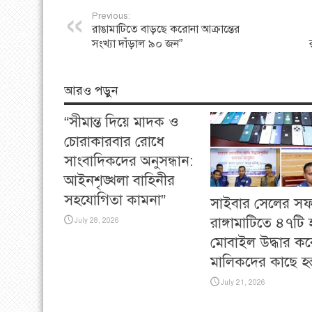
Previous:
রাঙামাটিতে বাড়ছে করোনা আক্রান্তের
সংখ্যা দাঁড়াল ৯০ জন”
আরও পড়ুন
“সীমান্ত দিয়ে মাদক ও
চোরাকারবার রোধে
সাংবাদিকদের অনুসন্ধান:
আইনশৃঙ্খলা বাহিনীর
সহযোগিতা কামনা”
সাইবার সেলের স
রাঙ্গামাটিতে ৪৭টি
July 28, 2026
মোবাইল উদ্ধার কর
মালিকদের কাছে হস্ত
July 21, 2026