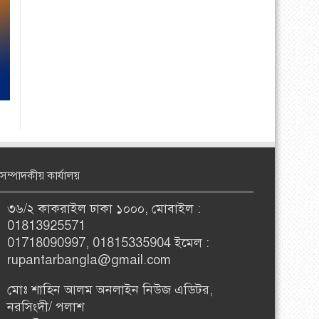
সম্পাদকীয় কার্যালয়
৩৬/২ কাকরাইল ঢাকা ১০০০, মোবাইল :
01813925571
01718090997, 01815335904 ইমেল :
rupantarbangla@gmail.com
মোঃ শাহিন আলম অনলাইন নিউজ এডিটর,
নরসিংদী/ পলাশ