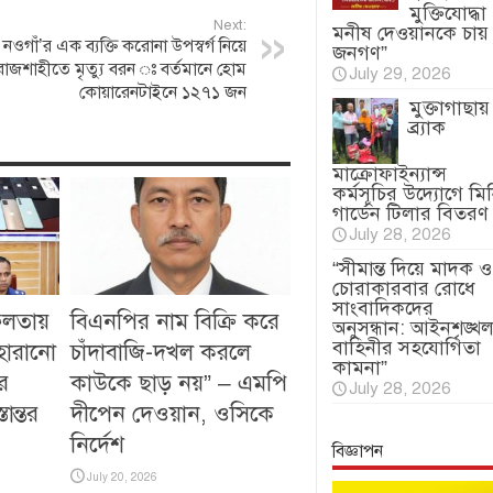
মুক্তিযোদ্ধা
Next:
মনীষ দেওয়ানকে চায়
নওগাঁ’র এক ব্যক্তি করোনা উপস্বর্গ নিয়ে
জনগণ”
রাজশাহীতে মৃত্যু বরন ঃ বর্তমানে হোম
July 29, 2026
কোয়ারেনটাইনে ১২৭১ জন
মুক্তাগাছায়
ব্র্যাক
মাক্রোফাইন্যান্স
কর্মসূচির উদ্যোগে মি
গার্ডেন টিলার বিতরণ
July 28, 2026
“সীমান্ত দিয়ে মাদক ও
চোরাকারবার রোধে
সাংবাদিকদের
ফলতায়
বিএনপির নাম বিক্রি করে
অনুসন্ধান: আইনশৃঙ্খল
বাহিনীর সহযোগিতা
 হারানো
চাঁদাবাজি-দখল করলে
কামনা”
ে
কাউকে ছাড় নয়” – এমপি
July 28, 2026
ান্তর
দীপেন দেওয়ান, ওসিকে
নির্দেশ
বিজ্ঞাপন
July 20, 2026