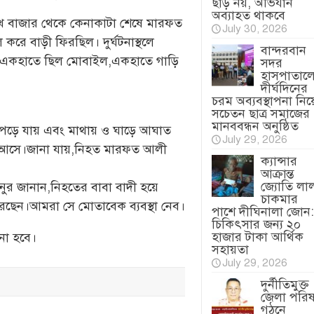
ছাড় নয়, অভিযান
অব্যাহত থাকবে
ইনীমুখ বাজার থেকে কেনাকাটা শেষে মারফত
July 30, 2026
রে বাড়ী ফিরছিল। দুর্ঘটনাস্থলে
বান্দরবান
 একহাতে ছিল মোবাইল,একহাতে গাড়ি
সদর
হাসপাতাল
দীর্ঘদিনের
চরম অব্যবস্থাপনা নিয়
সচেতন ছাত্র সমাজের
মানববন্ধন অনুষ্ঠিত
 পড়ে যায় এবং মাথায় ও ঘাড়ে আঘাত
July 29, 2026
ে আসে।জানা যায়,নিহত মারফত আলী
ক্যান্সার
আক্রান্ত
জ্যোতি লা
া:নুর জানান,নিহতের বাবা বাদী হয়ে
চাকমার
ন।আমরা সে মোতাবেক ব্যবস্থা নেব।
পাশে দীঘিনালা জোন:
চিকিৎসার জন্য ২০
হাজার টাকা আর্থিক
নো হবে।
সহায়তা
July 29, 2026
দুর্নীতিমুক্ত
জেলা পরি
গঠনে