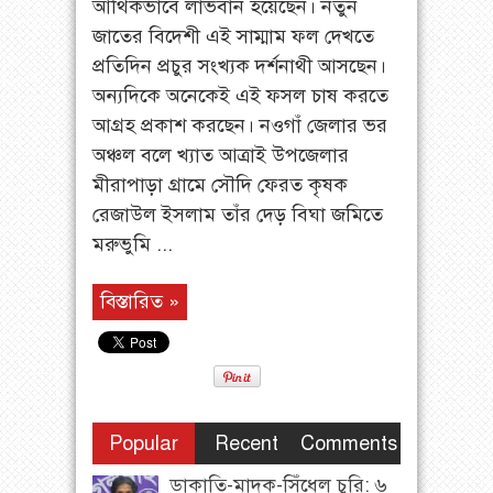
আর্থিকভাবে লাভবান হয়েছেন। নতুন
জাতের বিদেশী এই সাম্মাম ফল দেখতে
প্রতিদিন প্রচুর সংখ্যক দর্শনাথী আসছেন।
অন্যদিকে অনেকেই এই ফসল চাষ করতে
আগ্রহ প্রকাশ করছেন। নওগাঁ জেলার ভর
অঞ্চল বলে খ্যাত আত্রাই উপজেলার
মীরাপাড়া গ্রামে সৌদি ফেরত কৃষক
রেজাউল ইসলাম তাঁর দেড় বিঘা জমিতে
মরুভুমি ...
বিস্তারিত »
Popular
Recent
Comments
ডাকাতি-মাদক-সিঁধেল চুরি: ৬