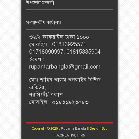
উপদেষ্টা মন্ডলী
সম্পাদকীয় কার্যালয়
৩৬/২ কাকরাইল ঢাকা ১০০০,
মোবাইল : 01813925571
01718090997, 01815335904
ইমেল :
rupantarbangla@gmail.com
মোঃ শাহিন আলম অনলাইন নিউজ
এডিটর,
নরসিংদী/ পলাশ
মোবাইল : ০১৯৩১৯২৩৫৮৩
Copyright © 2020 :
Rupanta Bangla
II
Design By :
F.A.CREATIVE FIRM