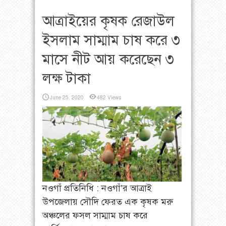
আত্রাইয়ের কৃষক রেজাউল
ইসলাম সাম্মাম চাষ করে ৩
মাসে নীট আয় করেছেন ৩
লক্ষ টাকা
June 25, 2020
482 Views
নওগাঁ প্রতিনিধি : নওগাঁ’র আত্রাই
উপজেলায় সৌদি ফেরত এক কৃষক মরু
অঞ্চলের ফসল সাম্মাম চাষ করে