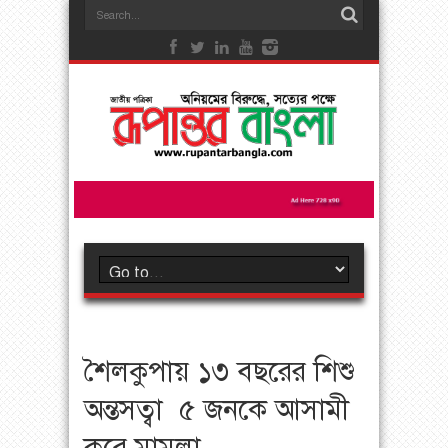
শৈলকুপায় ১৩ বছরের শিশু
অন্তসত্বা ৫ জনকে আসামী
করে মামলা