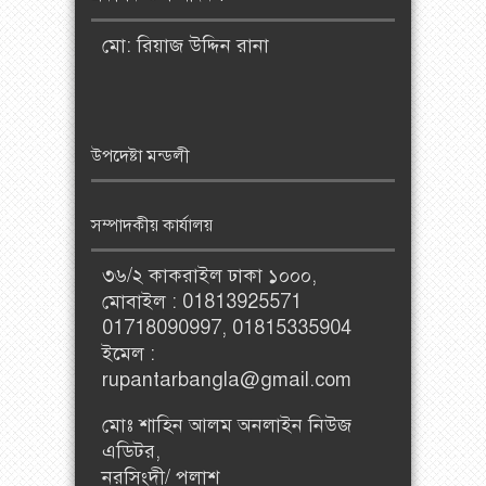
মো: রিয়াজ উদ্দিন রানা
উপদেষ্টা মন্ডলী
সম্পাদকীয় কার্যালয়
৩৬/২ কাকরাইল ঢাকা ১০০০,
মোবাইল : 01813925571
01718090997, 01815335904
ইমেল :
rupantarbangla@gmail.com
মোঃ শাহিন আলম অনলাইন নিউজ
এডিটর,
নরসিংদী/ পলাশ