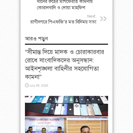
খানের রুহের মাগফেরাত কামনায়
কোরানখানি ও দোয়া মাহফিল
Next:
রাণীনগরে পিএফজি’র মত বিনিময় সভা
আরও পড়ুন
“সীমান্ত দিয়ে মাদক ও চোরাকারবার
রোধে সাংবাদিকদের অনুসন্ধান:
আইনশৃঙ্খলা বাহিনীর সহযোগিতা
কামনা”
July 28, 2026