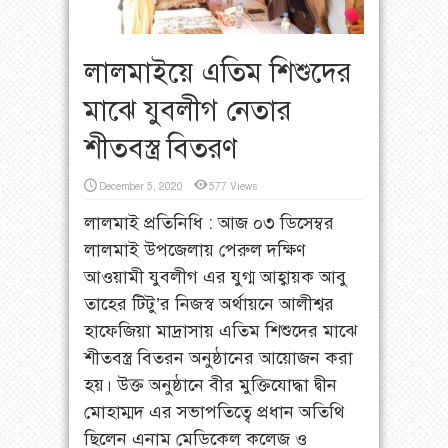
লালমাইয়ে এতিম শিশুদের
মাঝে যুবলীগ নেতার
শীতবস্ত্র বিতরণ
December 5, 2020
577 Views
লালমাই প্রতিনিধি : আজ ০৩ ডিসেম্বর
লালমাই উপজেলায় পেরুল দক্ষিণ
আওয়ামী যুবলীগ এর যুগ্ম আহ্বায়ক আবু
তাহের টিটু’র নিজস্ব অর্থায়নে আলীশ্বর
হাফেজিয়া মাদ্রাসায় এতিম শিশুদের মাঝে
শীতবস্ত্র বিতরন অনুষ্ঠানের আয়োজন করা
হয়। উক্ত অনুষ্ঠানে বীর মুক্তিযোদ্ধা দ্বীন
মোহাম্মদ এর সভাপতিত্বে প্রধান অতিথি
ছিলেন এনাম মেডিকেল কলেজ ও