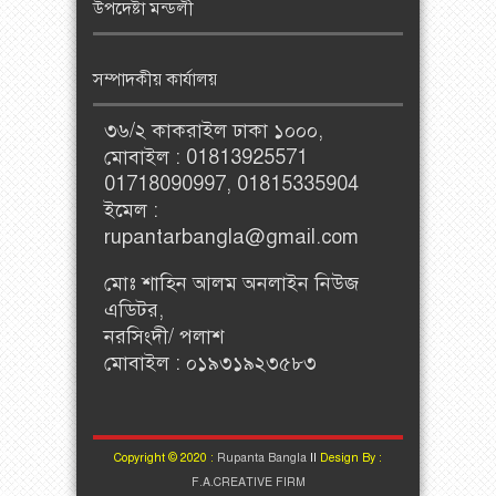
উপদেষ্টা মন্ডলী
সম্পাদকীয় কার্যালয়
৩৬/২ কাকরাইল ঢাকা ১০০০,
মোবাইল : 01813925571
01718090997, 01815335904
ইমেল :
rupantarbangla@gmail.com
মোঃ শাহিন আলম অনলাইন নিউজ
এডিটর,
নরসিংদী/ পলাশ
মোবাইল : ০১৯৩১৯২৩৫৮৩
Copyright © 2020 :
Rupanta Bangla
II
Design By :
F.A.CREATIVE FIRM