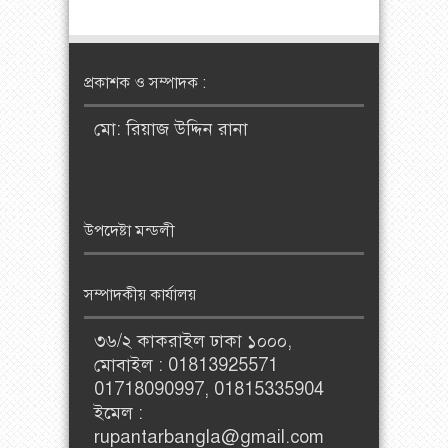
প্রকাশক ও সম্পাদক :
মো: রিয়াজ উদ্দিন রানা
উপদেষ্টা মন্ডলী
সম্পাদকীয় কার্যালয়
৩৬/২ কাকরাইল ঢাকা ১০০০,
মোবাইল : 01813925571
01718090997, 01815335904
ইমেল :
rupantarbangla@gmail.com