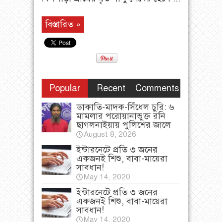
বিস্তারিত »
Popular
Recent
Comments
ডাকাতি-মাদক-সিঁধেল চুরি: ৬
মামলার পরোয়ানাভুক্ত রনি
ছাগলনাইয়ায় পুলিশের জালে
August 8, 2026
ইন্টারনেটে প্রতি ৩ জনের
একজনই শিশু, বাবা-মায়েরা
সাবধান!
May 14, 2020
ইন্টারনেটে প্রতি ৩ জনের
একজনই শিশু, বাবা-মায়েরা
সাবধান!
May 14, 2020