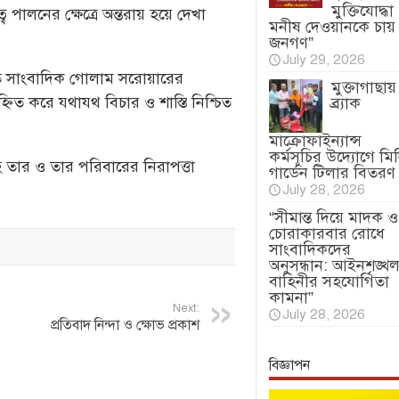
মুক্তিযোদ্ধা
 পালনের ক্ষেত্রে অন্তরায় হয়ে দেখা
মনীষ দেওয়ানকে চায়
জনগণ”
July 29, 2026
ে সাংবাদিক গোলাম সরোয়ারের
মুক্তাগাছায়
হ্নিত করে যথাযথ বিচার ও শাস্তি নিশ্চিত
ব্র্যাক
মাক্রোফাইন্যান্স
কর্মসূচির উদ্যোগে মি
তার ও তার পরিবারের নিরাপত্তা
গার্ডেন টিলার বিতরণ
July 28, 2026
“সীমান্ত দিয়ে মাদক ও
চোরাকারবার রোধে
সাংবাদিকদের
অনুসন্ধান: আইনশৃঙ্খল
বাহিনীর সহযোগিতা
কামনা”
Next:
July 28, 2026
প্রতিবাদ নিন্দা ও ক্ষোভ প্রকাশ
বিজ্ঞাপন