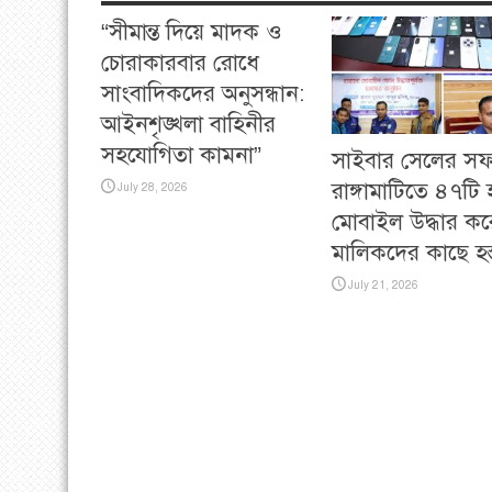
“সীমান্ত দিয়ে মাদক ও
চোরাকারবার রোধে
সাংবাদিকদের অনুসন্ধান:
আইনশৃঙ্খলা বাহিনীর
সহযোগিতা কামনা”
সাইবার সেলের স
রাঙ্গামাটিতে ৪৭টি
July 28, 2026
মোবাইল উদ্ধার কর
মালিকদের কাছে হস্ত
July 21, 2026