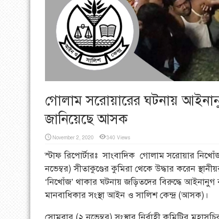
গোলাম সরোয়ারের ঘটনায় আইনানুগ 
জানিয়েছে আসক
November 2, 2020
340 Views
স্টাফ রিপোর্টারঃ সাংবাদিক গোলাম সরোয়ার নিখে
নভেম্বর) সীতাকুণ্ডের কুমিরা থেকে উদ্ধার করেন স্থা
‘নিখোঁজ’ থাকার ঘটনায় জড়িতদের বিরুদ্ধে আইনানুগ ব্
মানবাধিকার সংস্থা আইন ও সালিশ কেন্দ্র (আসক)।
সোমবার (২ নভেম্বর) সংস্থার নির্বাহী কমিটির মহাসচি