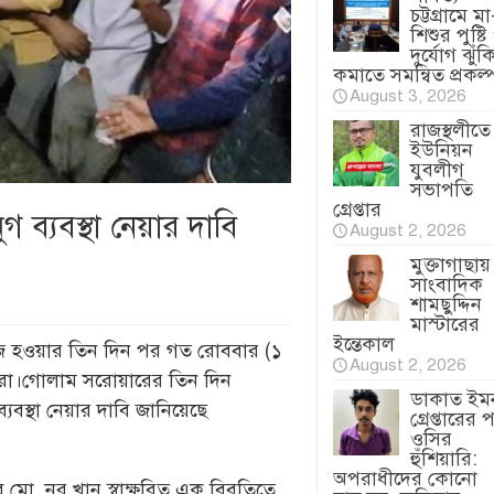
চট্টগ্রামে মা
শিশুর পুষ্টি
দুর্যোগ ঝুঁক
কমাতে সমন্বিত প্রকল্
August 3, 2026
রাজস্থলীতে
ইউনিয়ন
যুবলীগ
সভাপতি
গ্রেপ্তার
ব্যবস্থা নেয়ার দাবি
August 2, 2026
মুক্তাগাছায়
সাংবাদিক
শামছুদ্দিন
মাস্টারের
ইন্তেকাল
াঁজ হওয়ার তিন দিন পর গত রোববার (১
August 2, 2026
নীয়রা।গোলাম সরোয়ারের তিন দিন
ডাকাত ইম
যবস্থা নেয়ার দাবি জানিয়েছে
গ্রেপ্তারের 
ওসির
হুঁশিয়ারি:
অপরাধীদের কোনো
ব মো. নূর খান স্বাক্ষরিত এক বিবৃতিতে