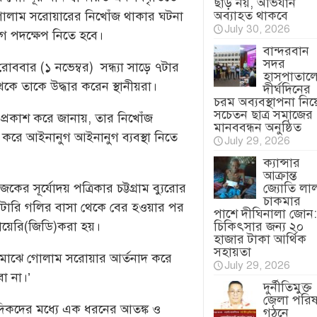
ছাড় নয়, অভিযান
অব্যাহত থাকবে
গোলাম সরোয়ারের নিখোঁজ থাকার ঘটনা
July 30, 2026
ুগ পদক্ষেপ নিতে হবে।
বান্দরবান
সদর
োববার (১ নভেম্বর) সন্ধ্যা সাড়ে ৭টার
হাসপাতাল
ে তাকে উদ্ধার করেন স্থানীয়রা।
দীর্ঘদিনের
চরম অব্যবস্থাপনা নিয়
সচেতন ছাত্র সমাজের
প্রকাশ করে জানায়, তার নিখোঁজ
মানববন্ধন অনুষ্ঠিত
ত করে আইনানুগ আইনানুগ ব্যবস্থা নিতে
July 29, 2026
ক্যান্সার
আক্রান্ত
 সূর্যোদয় পত্রিকার চট্টগ্রাম ব্যুরোর
জ্যোতি লা
চাকমার
্যাটারি গলির বাসা থেকে বের হওয়ার পর
পাশে দীঘিনালা জোন:
ায়েরি(জিডি)করা হয়।
চিকিৎসার জন্য ২০
হাজার টাকা আর্থিক
সহায়তা
ে মাঝে গোলাম সরোয়ার আর্তনাদ করে
July 29, 2026
 না।’
দুর্নীতিমুক্ত
জেলা পরি
দিকদের মধ্যে এক ধরনের আতঙ্ক ও
গঠনে