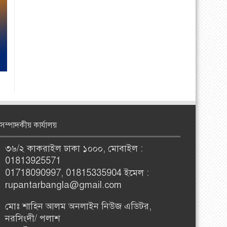
সম্পাদকীয় কার্যালয়
৩৬/২ কাকরাইল ঢাকা ১০০০, মোবাইল :
01813925571
01718090997, 01815335904 ইমেল :
rupantarbangla@gmail.com
মোঃ শাহিন আলম অনলাইন নিউজ এডিটর,
নরসিংদী/ পলাশ