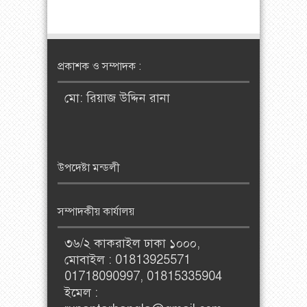
প্রকাশক ও সম্পাদক :
মো: রিয়াজ উদ্দিন রানা
উপদেষ্টা মন্ডলী
সম্পাদকীয় কার্যালয়
৩৬/২ কাকরাইল ঢাকা ১০০০,
মোবাইল : 01813925571
01718090997, 01815335904
ইমেল :