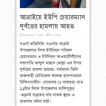
আত্রাইয়ে ইউপি চেয়ারম্যান
দূর্বত্তের হামলায় আহত
November 3, 2020
414 Views
নওগাঁ প্রতিনিধি: নওগাঁয় আত্রাই
উপজেলার বিশা ইউনিয়ন পরিষদ
চেয়ারম্যান ও ইউনিয়ন আওয়ামীলীগের
সভাপতি আব্দুল মান্নান মোল্লা এর উপর
দূর্বত্তের হামলা হয়েছে। বর্তমানে তিনি
রাজশাহী মেডিকেল কলেজ হাসপাতালে
চিকিৎসাধীন। সোমবার (২ নভেম্বর) রাত
১১টার দিকে উপজেলার মালিপুকুর
-গুড়নই সড়কের বাঁধ নামক স্থানে এ
হামলার ঘটনা ঘটে।