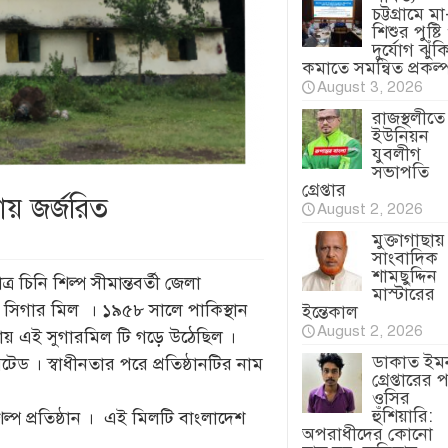
চট্টগ্রামে মা
শিশুর পুষ্টি
দুর্যোগ ঝুঁক
কমাতে সমন্বিত প্রকল্
August 3, 2026
রাজস্থলীতে
ইউনিয়ন
যুবলীগ
সভাপতি
গ্রেপ্তার
ায় জর্জরিত
August 2, 2026
মুক্তাগাছায়
সাংবাদিক
শামছুদ্দিন
চিনি শিল্প সীমান্তবর্তী জেলা
মাস্টারের
সিগার মিল । ১৯৫৮ সালে পাকিস্থান
ইন্তেকাল
August 2, 2026
ায় এই সুগারমিল টি গড়ে উঠেছিল ।
ডাকাত ইম
ড । স্বাধীনতার পরে প্রতিষ্ঠানটির নাম
গ্রেপ্তারের 
ওসির
হুঁশিয়ারি:
ল্প প্রতিষ্ঠান । এই মিলটি বাংলাদেশ
অপরাধীদের কোনো