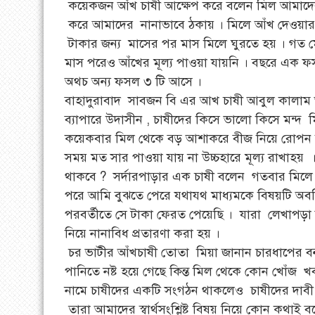
কয়েকজন আঁখ চাষী আক্ষেপ করে বলেন মিল আমা
করে আমাদের নানাভাবে ঠকায় । মিলে আঁখ দেওয়ার 
টাকার জন্য মাসের পর মাস মিলে ঘুরতে হয় । গত 
মাস পরেও আঁখের মূল্য পাওয়া যায়নি । বছরে এক
অথচ অন্য ফসল ৩ টি আসে ।
বাহাদুরাবাদ সাবজন বি এর আখ চাষী আবুল কালা
ব্যাপারে উদাসীন , চাষীদের কিসে ভালো কিসে মন্দ
কয়েকবার মিল থেকে বড় আশাকরে বীজ নিয়ে রোপন 
সময় মত সার পাওয়া যায় না উচ্চহারে মূল্য রাখাহ
থাকবে ? সর্দারপাড়ার এক চাষী বলেন গতবার মিলে 
পরে আমি বুঝতে পেরে যথাযথ মাধ্যমকে বিষয়টি অবহি
পরবর্তীতে সে টাকা ফেরত পেয়েছি । যারা লেখাপ
নিয়ে নানাবিধ প্রতারণা করা হয় ।
চর ভাটীর আঁখচাষী তোতা মিয়া জানান চারধাপের বন্
পানিতে নষ্ট হয়ে গেছে কিন্ত মিল থেকে কোন খোঁজ খ
নামে চাষীদের একটি সংগঠন থাকলেও চাষীদের দাবী
তারা আমাদের স্বার্থসংশ্লিষ্ট বিষয় নিয়ে কোন কথাই ব