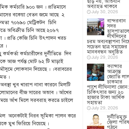
ছাড় নয়, অভিযান
অব্যাহত থাকবে
িক কর্মচারি ৯০০ জন । প্রতিমাসে
July 30, 2026
ন মাসের বকেয়া বেতন জমে আছে ২
বান্দরবান
ষমতা ৭০৬৯০ মেট্রিকটন চিনি
সদর
িতে অবিক্রীত চিনি আছে ২০৬৭
হাসপাতাল
দীর্ঘদিনের
কা । প্রতি কেজি চিনি উৎপাদন খরচ
চরম অব্যবস্থাপনা নিয়
রে ।
সচেতন ছাত্র সমাজের
মানববন্ধন অনুষ্ঠিত
্মকর্তা কর্মচারীদের দুর্নীতিতে দিন
July 29, 2026
েকে আজ পর্যন্ত মোট ৬২ টি মাড়াই
ক্যান্সার
 মৌসুমে লোকসান দিয়েছে । ।বরাবরের
আক্রান্ত
জ্যোতি লা
 মত ।
চাকমার
 অবস্থা খুব খারাপ নানা কারনে মিলটি
পাশে দীঘিনালা জোন:
চিকিৎসার জন্য ২০
 ভালোমানের বীজ সারের অভাব । আঁখের
হাজার টাকা আর্থিক
থাসময়ে আঁখ মিলে সরবরাহ করতে চাইলে
সহায়তা
July 29, 2026
য় মিল অনেকটাই নিরব ভূমিকা পালন করে
দুর্নীতিমুক্ত
জেলা পরি
কে মুখ ফিরিয়ে নিয়েছে ।
গঠনে