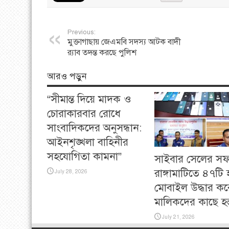
Previous:
মুক্তাগাছায় জেএমবি সদস্য আটক বাদী
র‌্যাব তদন্ত করছে পুলিশ
আরও পড়ুন
“সীমান্ত দিয়ে মাদক ও
চোরাকারবার রোধে
সাংবাদিকদের অনুসন্ধান:
আইনশৃঙ্খলা বাহিনীর
সহযোগিতা কামনা”
সাইবার সেলের স
রাঙ্গামাটিতে ৪৭টি
July 28, 2026
মোবাইল উদ্ধার কর
মালিকদের কাছে হস্ত
July 21, 2026