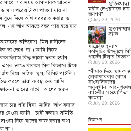
দের সাথে সব সময় আমানবিক আচরন
মুক্তিযোদ্ধা
মনীষ দেওয়ানকে চায়
৬ মাস পরেও টাকা পাওয়া যায় না ।
জনগণ”
মৌসুমে মিলে আঁখ সরবরাহ করার ৬
July 29, 2026
 ফসল এই আঁখ আসতে বছর পার হয়ে যায়
মুক্তাগাছায়
ব্র্যাক
ম আজাদের অভিযোগ মিল চাষীদের
মাক্রোফাইন্যান্স
 মিল তা দেখে না । আমি নিজে
কর্মসূচির উদ্যোগে মি
গার্ডেন টিলার বিতরণ
করেছিলাম কিন্ত ভালো ফলন হয়নি
July 28, 2026
য় । এসব চলতে থাকলে মিল কিভাবে টিকে
“সীমান্ত দিয়ে মাদক ও
আঁখ দিয়ে সঠিক মুল্য রিসিট পাইনি ।
চোরাকারবার রোধে
ত করলে তারা ব্যবস্থা নেয় আমি
সাংবাদিকদের
অনুসন্ধান: আইনশৃঙ্খল
ড়া জানেনা তাদের সাথে আখের ওজন
বাহিনীর সহযোগিতা
কামনা”
July 28, 2026
যায় চার পাঁচ বিঘা মাটির আঁখ বন্যার
বর নেওয়া হয়নি । চাষী কল্যাণ সমিতি
বিজ্ঞাপন
 দাওয়া নিয়ে যাদের কাজ করার কথা
লে না ।