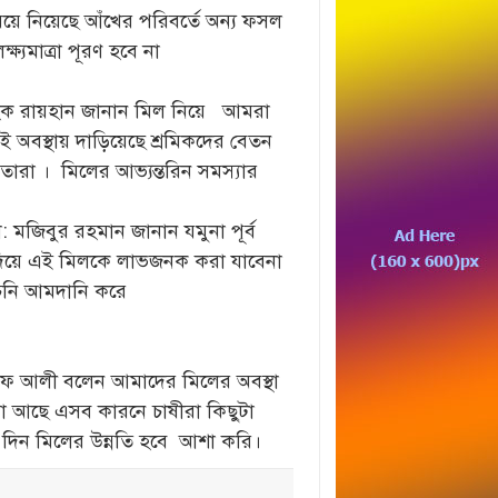
য়ে নিয়েছে আঁখের পরিবর্তে অন্য ফসল
্যমাত্রা পূরণ হবে না
ল হক রায়হান জানান মিল নিয়ে আমরা
ই অবস্থায় দাড়িয়েছে শ্রমিকদের বেতন
রা । মিলের আভ্যন্তরিন সমস্যার
: মজিবুর রহমান জানান যমুনা পূর্ব
ি দিয়ে এই মিলকে লাভজনক করা যাবেনা
চিনি আমদানি করে
রাফ আলী বলেন আমাদের মিলের অবস্থা
যা আছে এসব কারনে চাষীরা কিছুটা
দিন মিলের উন্নতি হবে আশা করি।