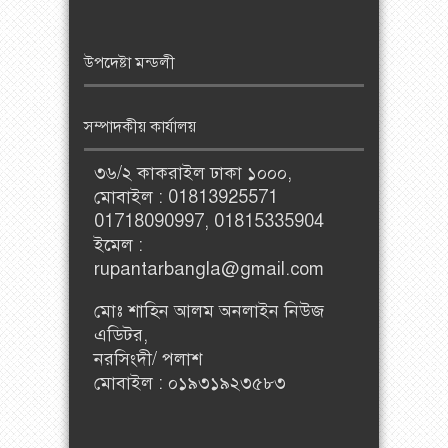
উপদেষ্টা মন্ডলী
সম্পাদকীয় কার্যালয়
৩৬/২ কাকরাইল ঢাকা ১০০০,
মোবাইল : 01813925571
01718090997, 01815335904
ইমেল :
rupantarbangla@gmail.com
মোঃ শাহিন আলম অনলাইন নিউজ
এডিটর,
নরসিংদী/ পলাশ
মোবাইল : ০১৯৩১৯২৩৫৮৩