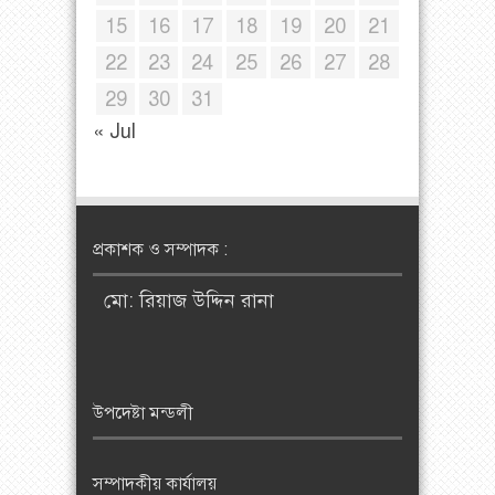
15
16
17
18
19
20
21
22
23
24
25
26
27
28
29
30
31
« Jul
প্রকাশক ও সম্পাদক :
মো: রিয়াজ উদ্দিন রানা
উপদেষ্টা মন্ডলী
সম্পাদকীয় কার্যালয়