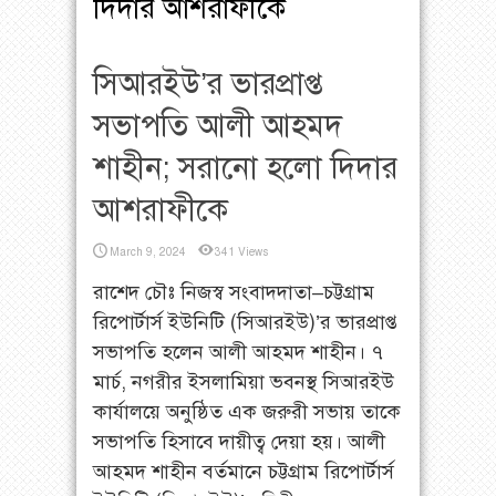
দিদার আশরাফীকে
সিআরইউ’র ভারপ্রাপ্ত
সভাপতি আলী আহমদ
শাহীন; সরানো হলো দিদার
আশরাফীকে
March 9, 2024
341 Views
রাশেদ চৌঃ নিজস্ব সংবাদদাতা–চট্টগ্রাম
রিপোর্টার্স ইউনিটি (সিআরইউ)’র ভারপ্রাপ্ত
সভাপতি হলেন আলী আহমদ শাহীন। ৭
মার্চ, নগরীর ইসলামিয়া ভবনস্থ সিআরইউ
কার্যালয়ে অনুষ্ঠিত এক জরুরী সভায় তাকে
সভাপতি হিসাবে দায়ীত্ব দেয়া হয়। আলী
আহমদ শাহীন বর্তমানে চট্টগ্রাম রিপোর্টার্স