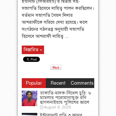
ইউনিটি (সিআরইউ)’র দ্বিতীয় সহ-
সভাপতি হিসেবে দায়িত্ব পালন করছিলেন।
বর্তমান সভাপতি সৈয়দ দিদার
আশরাফীকে সরিযে দেযা হযেছে। ফলে
সংগঠনের গঠনতন্ত্র অনুযায়ী সভাপতি
হিসেবে আশরাফী দায়িত্ব ...
বিস্তারিত »
Popular
Recent
Comments
ডাকাতি-মাদক-সিঁধেল চুরি: ৬
মামলার পরোয়ানাভুক্ত রনি
ছাগলনাইয়ায় পুলিশের জালে
August 8, 2026
ইন্টারনেটে প্রতি ৩ জনের