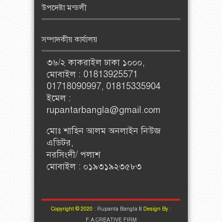
উপদেষ্টা মন্ডলী
সম্পাদকীয় কার্যালয়
৩৬/২ কাকরাইল ঢাকা ১০০০,
মোবাইল : 01813925571
01718090997, 01815335904
ইমেল :
rupantarbangla@gmail.com
মোঃ শাহিন আলম অনলাইন নিউজ
এডিটর,
নরসিংদী/ পলাশ
মোবাইল : ০১৯৩১৯২৩৫৮৩
Copyright © 2020 :
Rupanta Bangla
II
Design By :
F.A.CREATIVE FIRM