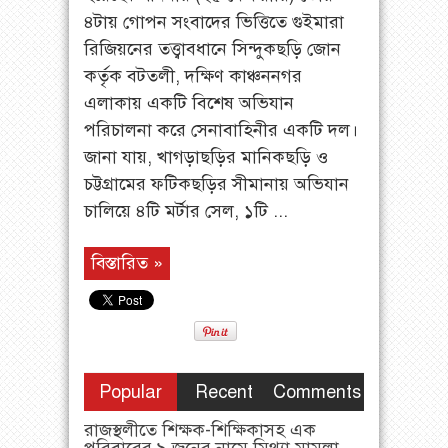
৪টায় গোপন সংবাদের ভিত্তিতে গুইমারা
রিজিয়নের তত্ত্বাবধানে সিন্দুকছড়ি জোন
কর্তৃক বটতলী, দক্ষিণ কাঞ্চননগর
এলাকায় একটি বিশেষ অভিযান
পরিচালনা করে সেনাবাহিনীর একটি দল।
জানা যায়, খাগড়াছড়ির মানিকছড়ি ও
চট্টগ্রামের ফটিকছড়ির সীমানায় অভিযান
চালিয়ে ৪টি মর্টার সেল, ১টি ...
বিস্তারিত »
Popular
Recent
Comments
রাজস্থলীতে শিক্ষক-শিক্ষিকাসহ এক